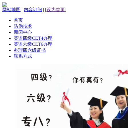
网站地图
|
内容订阅
|
[
设为首页
]
首页
防伪技术
新闻中心
英语四级CET4办理
英语六级CET6办理
办理四六级证书
联系方式