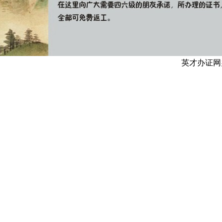
英才办证网办理