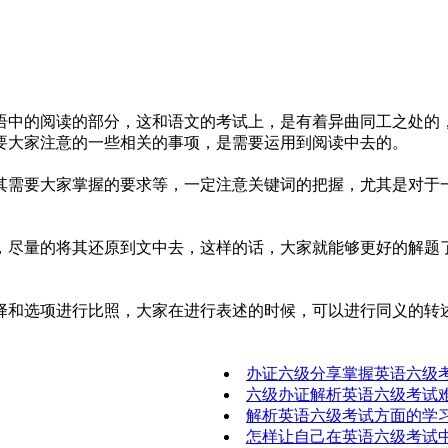
中的阅读的部分，这和语文的考试上，是有着异曲同工之处的
要大家注意的一些相关的事项，是需要运用到阅读中去的。
需要大家掌握的要求等，一定注意关键词的把握，尤其是对于一
尽量的将其还原到文中去，这样的话，大家就能够更好的解题了
择和选项进行比照，大家在进行表述的时候，可以进行同义的转
。
办证六级分享掌握英语六级
六级办证解析英语六级考试
解析英语六级考试方面的学
怎样让自己在英语六级考试