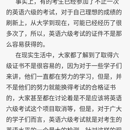
事实上，有的考生已经参加了不止一次
的英语六级的考试，对于自己理想的成绩的
刷新上，从大学到现在，可能已经经历了很
多次了，所以，英语六级考试的证件不是那
么容易获得的。
在现实生活中，大家都了解到了取得六
级证书不是很容易的，因为对于一些学子们
来讲，他们一直都在努力的学习，但是，并
不是他们的努力就能换得考试的合格证书
的，大家甚至都在讨论着是不是应该将英语
六级考试这个项目取消等，但是，对于广大
的学子们而言，英语六级考试就是对考生的