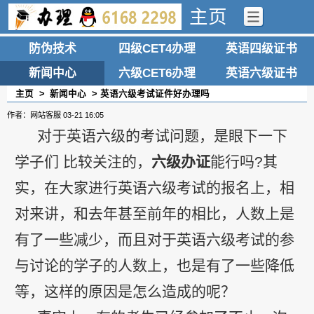
主页
防伪技术
四级CET4办理
英语四级证书
新闻中心
六级CET6办理
英语六级证书
主页
>
新闻中心
> 英语六级考试证件好办理吗
作者：网站客服
03-21 16:05
对于英语六级的考试问题，是眼下一下
学子们 比较关注的，
六级办证
能行吗?其
实，在大家进行英语六级考试的报名上，相
对来讲，和去年甚至前年的相比，人数上是
有了一些减少，而且对于英语六级考试的参
与讨论的学子的人数上，也是有了一些降低
等，这样的原因是怎么造成的呢？