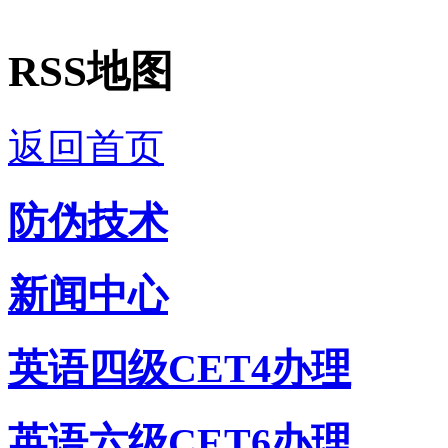
RSS地图
返回首页
防伪技术
新闻中心
英语四级CET4办理
英语六级CET6办理