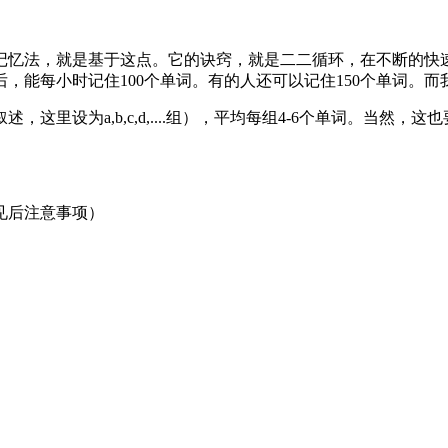
忆法，就是基于这点。它的诀窍，就是二二循环，在不断的快速
能每小时记住100个单词。有的人还可以记住150个单词。而
设为a,b,c,d,....组），平均每组4-6个单词。当然
见后注意事项）