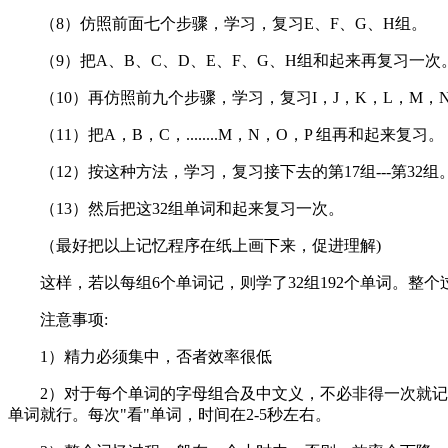
（8）仿照前面七个步骤，学习，复习E、F、G、H组。
（9）把A、B、C、D、E、F、G、H组和起来再复习一次
（10）再仿照前九个步骤，学习，复习I，J，K，L，M，N
（11）把A，B，C，........M，N，O，P 组再和起来复习。
（12）按这种方法，学习，复习接下去的第17组---第32组
（13）然后把这32组单词和起来复习一次。
（最好把以上记忆程序在纸上画下来，促进理解)
这样，若以每组6个单词记，则学了32组192个单词。整个
注意事项:
1）精力必须集中，否者效率很低
2）对于每个单词的字母组合及中文义，不必非得一次就记住（
单词就行。每次"看"单词，时间在2-5秒左右。