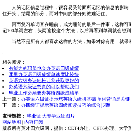
人脑记忆信息过程中，很容易受前面所记忆的信息的影响，
住开头，结尾的部分，而对中间的部分则教难记住。
因而复习单词宜在睡前，成为睡前的最后一件事，这样可避
记100单词左右，头两遍按这个方法，以后再看到单词就会想
当然不是所有人都喜欢这样的方法，如果对你有用，就果
.
相关阅读：
有能力的职员也会办英语四级成绩
哪里办英语四级成绩单速度比较快
英语六级办证轻松让您获取更好的
办英语六级证书真的可以帮助我们
毕业工作必须要办英语四级成绩单
上一篇：
办英语六级证提示您英语六级拼基础 单词背诵是关键
下一篇：
办四级证提示英语四级阅读技巧的综合步骤
友情链接：
毕业证
大专毕业证图片
网站地图
|
内容订阅
版权所有英才四六级网，提供：CET4办理、CET6办理、