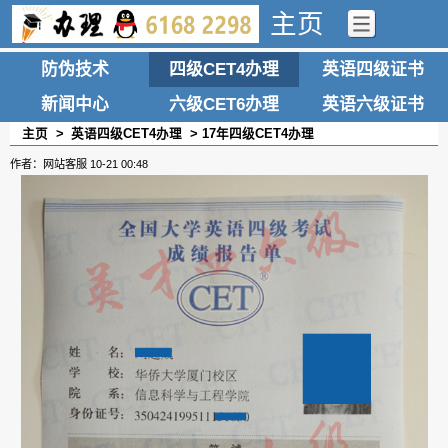
主页
防伪技术
四级CET4办理
英语四级证书
新闻中心
六级CET6办理
英语六级证书
主页
>
英语四级CET4办理
> 17年四级CET4办理
作者：网站客服
10-21 00:48