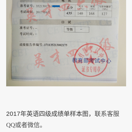
2017年英语四级成绩单样本图，
联系客服
QQ或者微信。